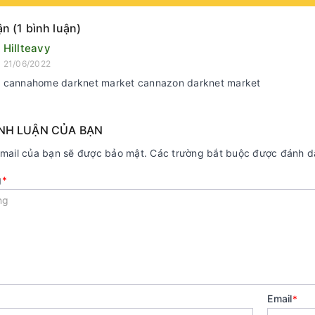
ận (1 bình luận)
Hillteavy
21/06/2022
cannahome darknet market cannazon darknet market
ÌNH LUẬN CỦA BẠN
email của bạn sẽ được bảo mật. Các trường bắt buộc được đánh 
g
*
Email
*