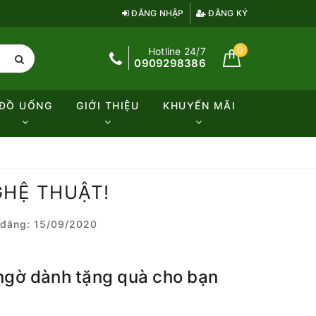
ĐĂNG NHẬP
ĐĂNG KÝ
0
Hotline 24/7
0909298386
ĐỒ UỐNG
GIỚI THIỆU
KHUYẾN MÃI
HỆ THUẬT!
đăng: 15/09/2020
t ngờ dành tặng quà cho bạn