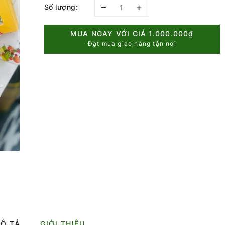
–
+
Số lượng:
MUA NGAY VỚI GIÁ
1.000.000₫
Đặt mua giao hàng tận nơi
Ô TẢ
GIỚI THIỆU