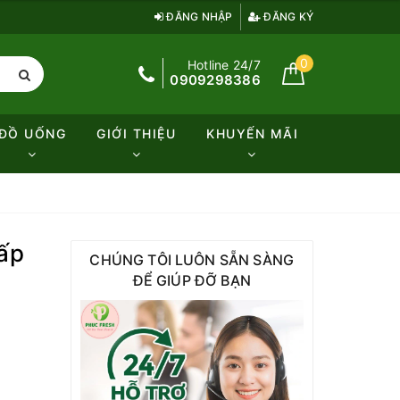
ĐĂNG NHẬP
ĐĂNG KÝ
0
Hotline 24/7
0909298386
ĐỒ UỐNG
GIỚI THIỆU
KHUYẾN MÃI
cấp
CHÚNG TÔI LUÔN SẴN SÀNG
ĐỂ GIÚP ĐỠ BẠN