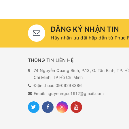
ĐĂNG KÝ NHẬN TIN
Hãy nhận ưu đãi hấp dẫn từ Phuc F
THÔNG TIN LIÊN HỆ
74 Nguyễn Quang Bích, P.13, Q. Tân Bình, TP. H
Chí Minh, TP Hồ Chí Minh
Điện thoại: 0909298386
Email: nguyenngoc1912@gmail.com