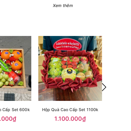
Xem thêm
o Cấp Set 600k
Hộp Quà Cao Cấp Set 1100k
Hộp Quà 
.000₫
1.100.000₫
85