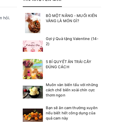
BÒ MỘT NẮNG - MUỐI KIẾN
m hỏi.
VÀNG LÀ MÓN GÌ?
Gợi ý Quà tặng Valentine (14-
2)
5 BÍ QUYẾT ĂN TRÁI CÂY
ĐÚNG CÁCH
Muôn vàn biến tấu với những
cách chế biến xoài chín cực
thơm ngon
Bạn sẽ ăn cam thường xuyên
nếu biết hết công dụng của
quả cam này