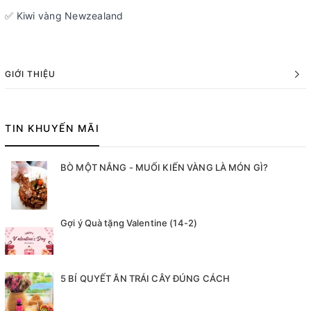
✅ Kiwi vàng Newzealand
GIỚI THIỆU
TIN KHUYẾN MÃI
BÒ MỘT NẮNG - MUỐI KIẾN VÀNG LÀ MÓN GÌ?
Gợi ý Quà tặng Valentine (14-2)
5 BÍ QUYẾT ĂN TRÁI CÂY ĐÚNG CÁCH