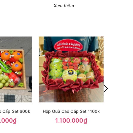
Xem thêm
o Cấp Set 600k
Hộp Quà Cao Cấp Set 1100k
Hộp Quà 
.000₫
1.100.000₫
85