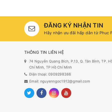
ĐĂNG KÝ NHẬN TIN
Hãy nhận ưu đãi hấp dẫn từ Phuc F
THÔNG TIN LIÊN HỆ
74 Nguyễn Quang Bích, P.13, Q. Tân Bình, TP. H
Chí Minh, TP Hồ Chí Minh
Điện thoại: 0909298386
Email: nguyenngoc1912@gmail.com