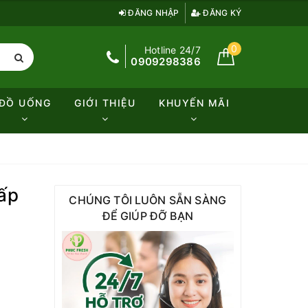
ĐĂNG NHẬP
ĐĂNG KÝ
0
Hotline 24/7
0909298386
ĐỒ UỐNG
GIỚI THIỆU
KHUYẾN MÃI
cấp
CHÚNG TÔI LUÔN SẴN SÀNG
ĐỂ GIÚP ĐỠ BẠN