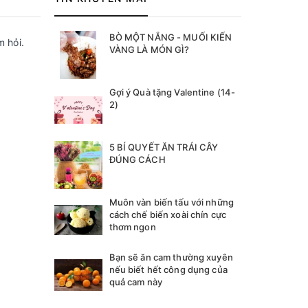
BÒ MỘT NẮNG - MUỐI KIẾN
m hỏi.
VÀNG LÀ MÓN GÌ?
Gợi ý Quà tặng Valentine (14-
2)
5 BÍ QUYẾT ĂN TRÁI CÂY
ĐÚNG CÁCH
Muôn vàn biến tấu với những
cách chế biến xoài chín cực
thơm ngon
Bạn sẽ ăn cam thường xuyên
nếu biết hết công dụng của
quả cam này