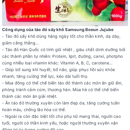
Công dụng của táo đỏ sấy khô Samsung Boeun Jujube
- Táo đỏ sấy khô dùng hằng ngày tốt cho thần kinh, dạ dày,
giảm căng thẳng…
- Táo đỏ Hàn Quốc có tính giữ nhiệt , giàu chất dinh dưỡng bởi
các thành phần tự nhiên: Protein, lipit, đường, canxi, photpho
cùng nhiều loại vitamin khác: Vitamin A, B, C, carotene…
- Giúp bổ sung khí huyết, bổ não, giúp phục hồi sức khỏe
nhanh, tăng cường thể lực, kéo dài tuổi thọ.
- Mùa đông có thể chế biến táo đỏ thành các món ăn giữ ấm,
phòng tránh cảm cúm, thương hàn. Mùa hè có thể chế biến
thành các món ăn giải nhiệt.
- Ăn táo đỏ thường xuyên còn làm đẹp da, tăng cường tuần
hoàn máu, chống lão hóa cơ thể.
- Ngoài ra còn đặc biệt tốt cho phụ nữ mang thai, người cao
tuổi, người có thần kinh yếu, hoặc người thường xuyên vận
động trí óc trong cường độ cao.