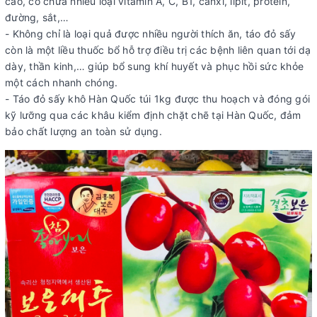
cao, có chứa nhiều loại vitamin A, C, B1, canxi, lipit, protein,
đường, sắt,…
- Không chỉ là loại quả được nhiều người thích ăn, táo đỏ sấy
còn là một liều thuốc bổ hỗ trợ điều trị các bệnh liên quan tới dạ
dày, thần kinh,… giúp bổ sung khí huyết và phục hồi sức khỏe
một cách nhanh chóng.
- Táo đỏ sấy khô Hàn Quốc túi 1kg được thu hoạch và đóng gói
kỹ lưỡng qua các khâu kiểm định chặt chẽ tại Hàn Quốc, đảm
bảo chất lượng an toàn sử dụng.