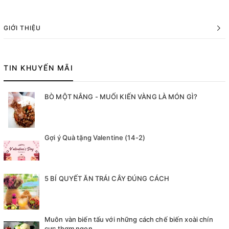
GIỚI THIỆU
TIN KHUYẾN MÃI
BÒ MỘT NẮNG - MUỐI KIẾN VÀNG LÀ MÓN GÌ?
Gợi ý Quà tặng Valentine (14-2)
5 BÍ QUYẾT ĂN TRÁI CÂY ĐÚNG CÁCH
Muôn vàn biến tấu với những cách chế biến xoài chín
cực thơm ngon