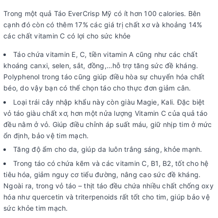
Trong một quả Táo EverCrisp Mỹ có ít hơn 100 calories. Bên
cạnh đó còn có thêm 17% các giá trị chất xơ và khoảng 14%
các chất vitamin C có lợi cho sức khỏe
Táo chứa vitamin E, C, tiền vitamin A cũng như các chất
khoáng canxi, selen, sắt, đồng,…hỗ trợ tăng sức đề kháng.
Polyphenol trong táo cũng giúp điều hòa sự chuyển hóa chất
béo, do vậy bạn có thể chọn táo cho thực đơn giảm cân.
Loại trái cây nhập khẩu này còn giàu Magie, Kali. Đặc biệt
vỏ táo giàu chất xơ, hơn một nửa lượng Vitamin C của quả táo
đều nằm ở vỏ. Giúp điều chỉnh áp suất máu, giữ nhịp tim ở mức
ổn định, bảo vệ tim mạch.
Tăng độ ẩm cho da, giúp da luôn trắng sáng, khỏe mạnh.
Trong táo có chứa kẽm và các vitamin C, B1, B2, tốt cho hệ
tiêu hóa, giảm nguy cơ tiểu đường, nâng cao sức đề kháng.
Ngoài ra, trong vỏ táo – thịt táo đều chứa nhiều chất chống oxy
hóa như quercetin và triterpenoids rất tốt cho tim, giúp bảo vệ
sức khỏe tim mạch.