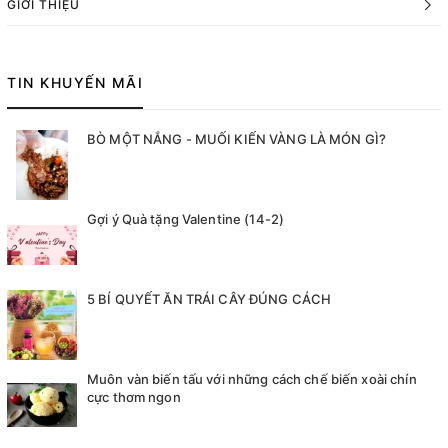
GIỚI THIỆU
TIN KHUYẾN MÃI
BÒ MỘT NẮNG - MUỐI KIẾN VÀNG LÀ MÓN GÌ?
Gợi ý Quà tặng Valentine (14-2)
5 BÍ QUYẾT ĂN TRÁI CÂY ĐÚNG CÁCH
Muôn vàn biến tấu với những cách chế biến xoài chín
cực thơm ngon