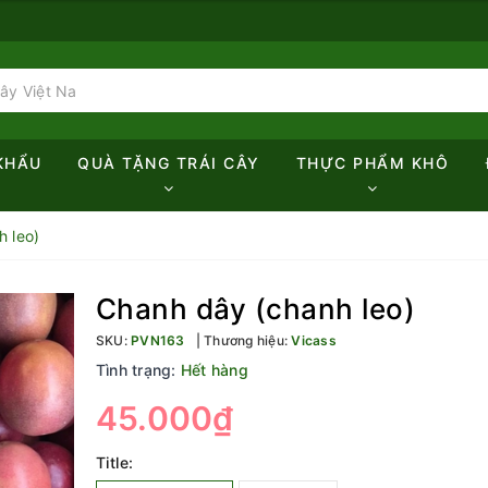
KHẨU
QUÀ TẶNG TRÁI CÂY
THỰC PHẨM KHÔ
 leo)
Chanh dây (chanh leo)
SKU:
PVN163
Thương hiệu:
Vicass
Tình trạng:
Hết hàng
45.000₫
Title: