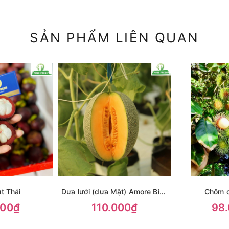
SẢN PHẨM LIÊN QUAN
t Thái
Dưa lưới (dưa Mật) Amore Bình
Chôm c
An Farm premium
000₫
110.000₫
98