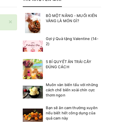
BÒ MỘT NẮNG - MUỐI KIẾN
×
VÀNG LÀ MÓN GÌ?
Gợi ý Quà tặng Valentine (14-
2)
5 BÍ QUYẾT ĂN TRÁI CÂY
ĐÚNG CÁCH
Muôn vàn biến tấu với những
cách chế biến xoài chín cực
thơm ngon
Bạn sẽ ăn cam thường xuyên
nếu biết hết công dụng của
quả cam này