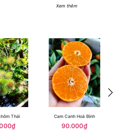
Xem thêm
hôm Thái
Cam Canh Hoà Bình
Dâu tây giố
t
.000₫
90.000₫
2