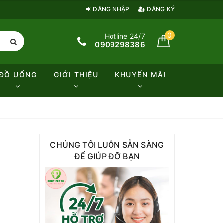
ĐĂNG NHẬP
ĐĂNG KÝ
0
Hotline 24/7
0909298386
ĐỒ UỐNG
GIỚI THIỆU
KHUYẾN MÃI
CHÚNG TÔI LUÔN SẴN SÀNG
ĐỂ GIÚP ĐỠ BẠN