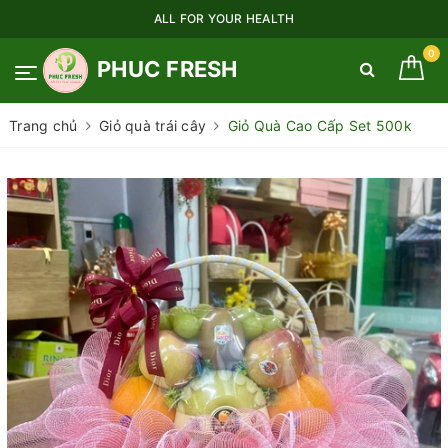
ALL FOR YOUR HEALTH
0
PHUC FRESH
Trang chủ
Giỏ quà trái cây
Giỏ Quà Cao Cấp Set 500k