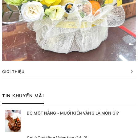
GIỚI THIỆU
TIN KHUYẾN MÃI
BÒ MỘT NẮNG - MUỐI KIẾN VÀNG LÀ MÓN GÌ?
Gợi ý Quà tặng Valentine (14-2)