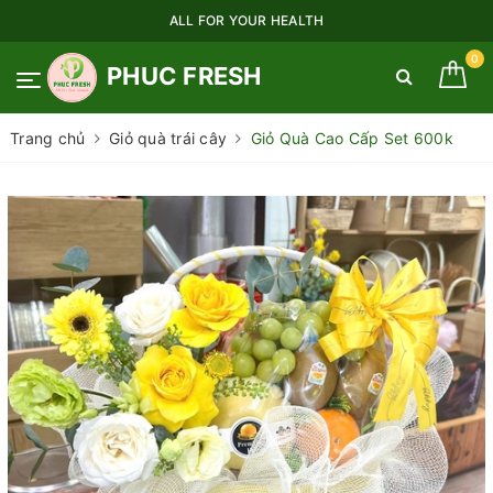
ALL FOR YOUR HEALTH
0
PHUC FRESH
Trang chủ
Giỏ quà trái cây
Giỏ Quà Cao Cấp Set 600k