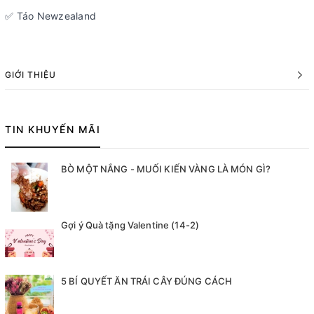
✅ Táo Newzealand
GIỚI THIỆU
TIN KHUYẾN MÃI
BÒ MỘT NẮNG - MUỐI KIẾN VÀNG LÀ MÓN GÌ?
Gợi ý Quà tặng Valentine (14-2)
5 BÍ QUYẾT ĂN TRÁI CÂY ĐÚNG CÁCH