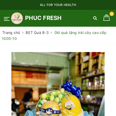
ALL FOR YOUR HEALTH
0
PHUC FRESH
Trang chủ
BST Quà 8-3
Giỏ quà tặng trái cây cao cấp
1000-10