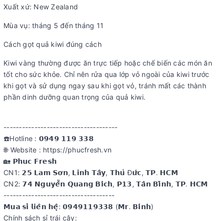
Xuất xứ: New Zealand
Mùa vụ: tháng 5 đến tháng 11
Cách gọt quả kiwi đúng cách
Kiwi vàng thường được ăn trực tiếp hoặc chế biến các món ăn
tốt cho sức khỏe. Chỉ nên rửa qua lớp vỏ ngoài của kiwi trước
khi gọt và sử dụng ngay sau khi gọt vỏ, tránh mất các thành
phần dinh dưỡng quan trọng của quả kiwi.
-------------------------------------
☎️Hotline : 𝟬𝟵𝟰𝟵 𝟭𝟭𝟵 𝟯𝟯𝟴
🌐 Website : https://phucfresh.vn
🏡 𝗣𝗵𝘂𝗰 𝗙𝗿𝗲𝘀𝗵
CN1: 𝟮𝟱 𝗟𝗮𝗺 𝗦𝗼̛𝗻, 𝗟𝗶𝗻𝗵 𝗧𝗮̂𝘆, 𝗧𝗵𝘂̉ Đ𝘂̛́𝗰, 𝗧𝗣. 𝗛𝗖𝗠
CN2: 𝟳𝟰 𝗡𝗴𝘂𝘆𝗲̂̃𝗻 𝗤𝘂𝗮𝗻𝗴 𝗕𝗶́𝗰𝗵, 𝗣𝟭𝟯, 𝗧𝗮̂𝗻 𝗕𝗶̀𝗻𝗵, 𝗧𝗣. 𝗛𝗖𝗠
------------------------------------
𝗠𝘂𝗮 𝘀𝗶̉ 𝗹𝗶𝗲̂𝗻 𝗵𝗲̣̂: 𝟬𝟵𝟰𝟵𝟭𝟭𝟵𝟯𝟯𝟴 (𝗠𝗿. 𝗕𝗶́𝗻𝗵)
Chính sách sỉ trái cây: