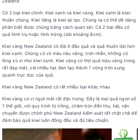
Zealand
Có 2 loại kiwi chính: Kiwi xanh và kiwi vàng. Kiwi xanh là kiwi
thuần chủng. Kiwi Vàng là kiwi lai tạo. Chúng ta có thể dễ dàng
phân biệt được chúng bằng cách quan sát. Cả 2 loại đều có
quả hình trụ hoặc hình trứng (dài khoảng 8cm).
Kiwi vàng New Zealand có đài ở đầu quả và quả thuôn dài hơn
kiwi xanh. Chúng có vỏ màu nâu vàng, trơn nhẵn, không có
lông xù xì như kiwi xanh. Kiwi vàng có thịt quả màu vàng trong
rất đẹp mắt, với nhiều hạt đen tạo thành 1 vòng tròn xung
quanh trục dọc của quả.
Kiwi vàng New Zealand có rất nhiều loại khác nhau
Kiwi vàng có vị ngọt mát rất đặc trưng. Đây là loại quả ngon số
1 thế giới, với quy trình từ trồng, chăm bón đến thu, hái, vận
chuyển được chính phủ New Zealand kiểm soát rất chặt chẽ để
đảm bảo quả kiwi luôn đồng đều và đủ tiêu chuẩn.