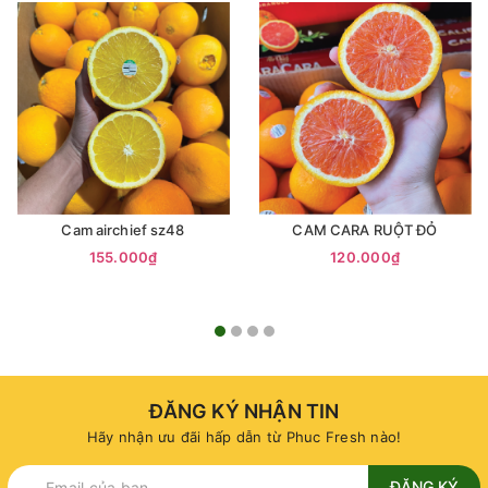
Cam airchief sz48
CAM CARA RUỘT ĐỎ
155.000₫
120.000₫
ĐĂNG KÝ NHẬN TIN
Hãy nhận ưu đãi hấp dẫn từ Phuc Fresh nào!
ĐĂNG KÝ