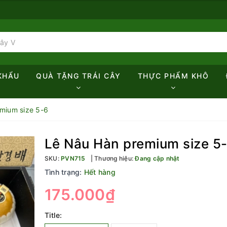
KHẨU
QUÀ TẶNG TRÁI CÂY
THỰC PHẨM KHÔ
mium size 5-6
Lê Nâu Hàn premium size 5
SKU:
PVN715
Thương hiệu:
Đang cập nhật
Tình trạng:
Hết hàng
175.000₫
Title: