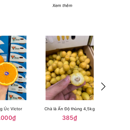
Xem thêm
g Úc Victor
Chà là Ấn Độ thùng 4,5kg
Chà 
.000₫
385₫
30