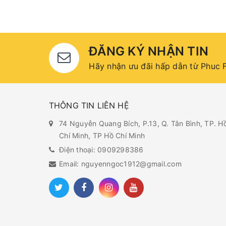
ĐĂNG KÝ NHẬN TIN
Hãy nhận ưu đãi hấp dẫn từ Phuc F
THÔNG TIN LIÊN HỆ
74 Nguyễn Quang Bích, P.13, Q. Tân Bình, TP. H
Chí Minh, TP Hồ Chí Minh
Điện thoại: 0909298386
Email: nguyenngoc1912@gmail.com