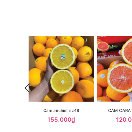
Cam airchief sz48
CAM CARA
155.000₫
120.