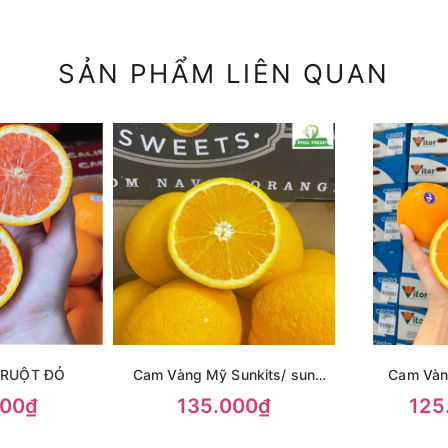
SẢN PHẨM LIÊN QUAN
 RUỘT ĐỎ
Cam Vàng Mỹ Sunkits/ sun
Cam Vàn
facific
000₫
135.000₫
125