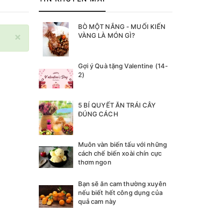
BÒ MỘT NẮNG - MUỐI KIẾN
×
VÀNG LÀ MÓN GÌ?
Gợi ý Quà tặng Valentine (14-
2)
5 BÍ QUYẾT ĂN TRÁI CÂY
ĐÚNG CÁCH
Muôn vàn biến tấu với những
cách chế biến xoài chín cực
thơm ngon
Bạn sẽ ăn cam thường xuyên
nếu biết hết công dụng của
quả cam này