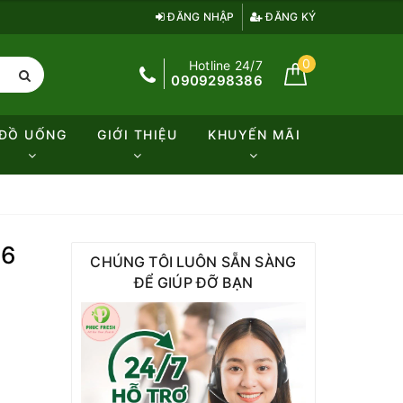
ĐĂNG NHẬP
ĐĂNG KÝ
0
Hotline 24/7
0909298386
ĐỒ UỐNG
GIỚI THIỆU
KHUYẾN MÃI
-6
CHÚNG TÔI LUÔN SẴN SÀNG
ĐỂ GIÚP ĐỠ BẠN