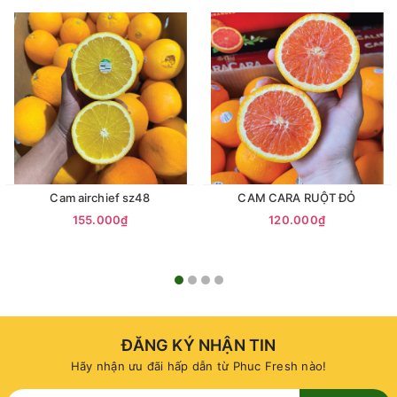
Cam airchief sz48
CAM CARA RUỘT ĐỎ
155.000₫
120.000₫
ĐĂNG KÝ NHẬN TIN
Hãy nhận ưu đãi hấp dẫn từ Phuc Fresh nào!