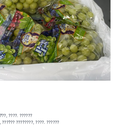
̛́??, ????. ??????
 ????̂?? ????̀????, ????. ??????