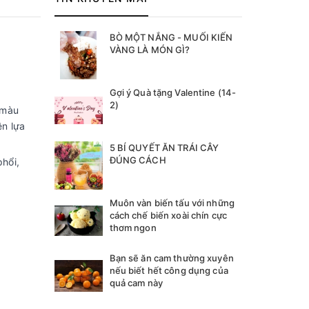
BÒ MỘT NẮNG - MUỐI KIẾN
VÀNG LÀ MÓN GÌ?
Gợi ý Quà tặng Valentine (14-
2)
 màu
ên lựa
5 BÍ QUYẾT ĂN TRÁI CÂY
ĐÚNG CÁCH
phổi,
Muôn vàn biến tấu với những
cách chế biến xoài chín cực
thơm ngon
Bạn sẽ ăn cam thường xuyên
nếu biết hết công dụng của
quả cam này