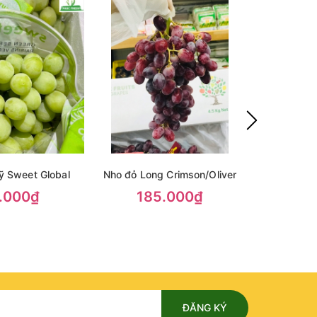
ỹ Sweet Global
Nho đỏ Long Crimson/Oliver
Nho x
.000₫
185.000₫
35
ĐĂNG KÝ