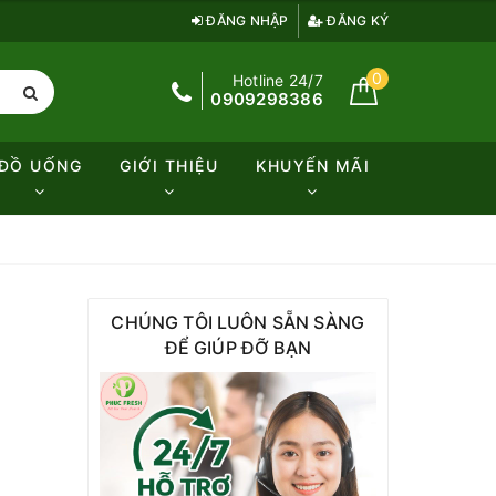
ĐĂNG NHẬP
ĐĂNG KÝ
0
Hotline 24/7
0909298386
ĐỒ UỐNG
GIỚI THIỆU
KHUYẾN MÃI
CHÚNG TÔI LUÔN SẴN SÀNG
ĐỂ GIÚP ĐỠ BẠN