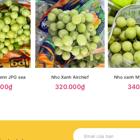
umn JPG sea
Nho Xanh Airchief
Nho xanh M
000₫
320.000₫
340