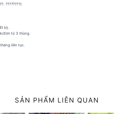
??. ????́????)
ất kỳ.
0k/đơn từ 3 thùng.
tháng liên tục.
SẢN PHẨM LIÊN QUAN