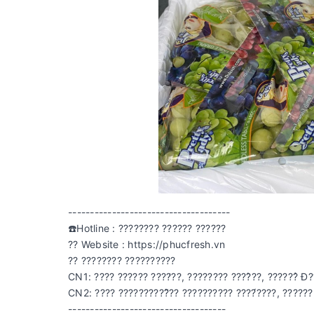
-------------------------------------
☎️Hotline : ???????? ?????? ??????
?? Website : https://phucfresh.vn
?? ???????? ??????????
CN1: ???? ?????? ????̛??, ???????? ????̂??, ??????̉ Đ??
CN2: ???? ??????????̂̃?? ?????????? ????́????, ??????,
------------------------------------