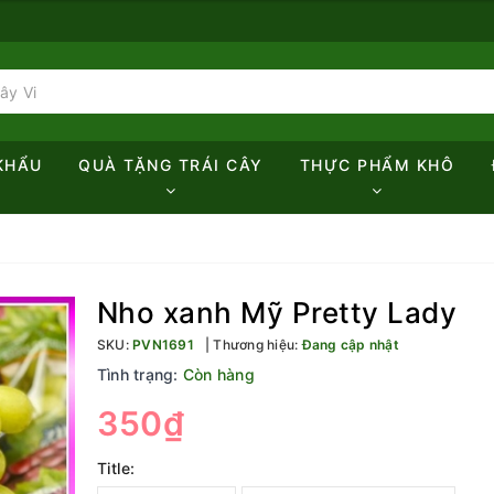
KHẨU
QUÀ TẶNG TRÁI CÂY
THỰC PHẨM KHÔ
Nho xanh Mỹ Pretty Lady
SKU:
PVN1691
Thương hiệu:
Đang cập nhật
Tình trạng:
Còn hàng
350₫
Title: