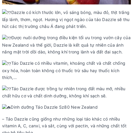
Dazzle có kích thước lớn, vỏ sáng bóng, màu đỏ, thịt trắng
lấp lánh, thơm, ngọt. Hương vị ngọt ngào của táo Dazzle sẽ thu
hút các thị trường châu Á đang phát triển.
Được nuôi dưỡng trong điều kiện tối ưu trong vườn cây của
New Zealand và thế giới, Dazzle là kết quả tự nhiên của ánh
nắng mặt trời dồi dào, không khí trong lành và đất đai sạch.
Táo Dazzle có nhiều vitamin, khoáng chất và chất chống
oxy hóa, hoàn toàn không có thuốc trừ sâu hay thuốc kích
thích,…
Táo Dazzle được trồng tự nhiên trong đất màu mỡ, nhiều
chất hữu cơ và chất dinh dưỡng, không khí sạch sẽ.
Dinh dưỡng Táo Dazzle Sz80 New Zealand
– Táo Dazzle cũng giống như những loại táo khác có nhiều
vitamin A, C, canxi, và sắt, cùng với pectin, và những chất tốt
cho hệ tiêu hóa.