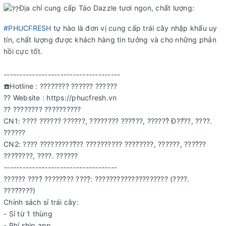
Địa chỉ cung cấp Táo Dazzle tươi ngon, chất lượng:
#PHUCFRESH
tự hào là đơn vị cung cấp trái cây nhập khẩu uy
tín, chất lượng được khách hàng tin tưởng và cho những phản
hồi cực tốt.
-------------------------------------
☎️Hotline : ???????? ?????? ??????
?? Website : https://phucfresh.vn
?? ???????? ??????????
CN1: ???? ?????? ????̛??, ???????? ????̂??, ??????̉ Đ??̛́??, ????.
??????
CN2: ???? ??????????̂̃?? ?????????? ????́????, ??????, ????̂??
????̀????, ????. ??????
------------------------------------
?????? ????̉ ??????̂?? ????̣̂: ???????????????????? (????.
????́????)
Chính sách sỉ trái cây:
- Sỉ từ 1 thùng
- Phí ship app