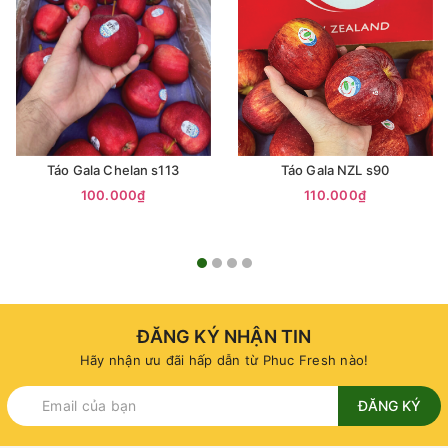
Táo Gala Chelan s113
Táo Gala NZL s90
100.000₫
110.000₫
ĐĂNG KÝ NHẬN TIN
Hãy nhận ưu đãi hấp dẫn từ Phuc Fresh nào!
ĐĂNG KÝ