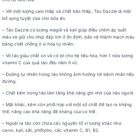
– Với một lượng calo thấp và chất béo thấp, Táo Dazzle là một
bổ sung tuyệt vừa cho bữa ăn.
– Táo Dazzle có lượng magiê và kali giúp điều chỉnh áp suất
máu và giữ cho nhịp đập tim ở ổn định, bảo vệ thành mạch máu
bằng chất chống ô xi hóa tự nhiên.
– Vỏ táo giàu chất xơ và có lợi cho hệ tiêu hóa, hơn 1 nửa lượng
vitamin C của quả táo đều nằm ở vỏ.
– Đường tự nhiên trong táo không ảnh hưởng tới bệnh nhân tiểu
đường.
– Chất kẽm trong táo làm tăng khả năng ghi nhớ của não người.
– Mặt khác, kẽm còn phối hợp với một số chất để tạo ra kháng
thể, nâng cao khả năng đề kháng của cơ thể.
– Ngoài ra táo còn chứa các nguyên tố vi lượng khác như
canxi, kali, sắt, phốtpho, các vitamin C, B1, B2.