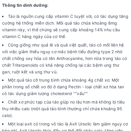
Thông tin dinh dưỡng:
Táo là nguồn cung cấp vitamin C tuyệt vời, có tác dụng tăng
cường hệ thống miễn dịch. Mỗi quả táo chứa khoảng 8mg
vitamin này, vì thế chúng sẽ cung cấp khoảng 14% nhu cầu
vitamin C hàng ngày của cơ thể.
Cũng giống như quả lê và quả việt quất, táo có mối liên hệ
với việc giảm thiểu nguy cơ mắc bệnh tiểu đường type 2 nhờ
chất chống oxy hóa có tên Anthocyanins, hơn nữa trong táo có
chất Triterpenoids có khả năng chống lại các bệnh ung thư
gan, ruột kết và ung thư vú.
Một quả táo cỡ trung bình chứa khoảng 4g chất xơ. Một
phần trong số chất xơ đó ở dạng Pectin - loại chất xơ hòa tan
có tác dụng giảm lượng cholesterol ""xấu""
Chất xơ phức tạp của táo giúp no lâu hơn mà không bị tiêu
thụ nhiều calo (một quả táo bình thường chỉ chứa khoảng 95
calo).
Một loại axit có trong vỏ táo là Axit Ursolic làm giảm nguy cơ
béo phì, Axit Ursolic thúc đẩy cơ thể đốt cháy calo, tăng việc