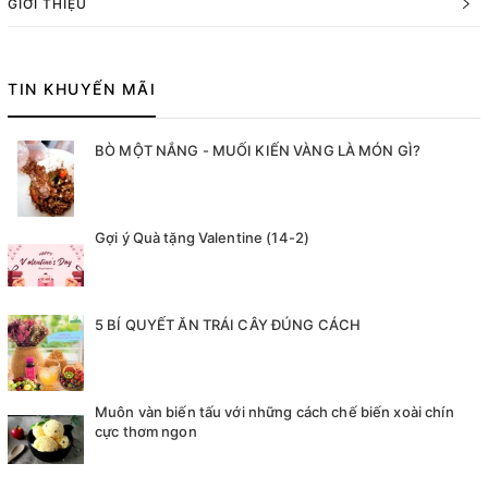
GIỚI THIỆU
TIN KHUYẾN MÃI
BÒ MỘT NẮNG - MUỐI KIẾN VÀNG LÀ MÓN GÌ?
Gợi ý Quà tặng Valentine (14-2)
5 BÍ QUYẾT ĂN TRÁI CÂY ĐÚNG CÁCH
Muôn vàn biến tấu với những cách chế biến xoài chín
cực thơm ngon