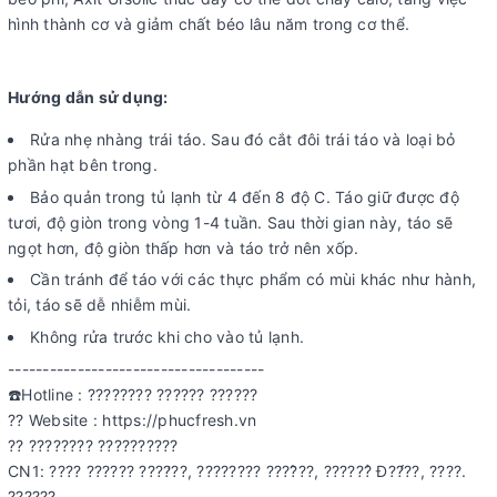
hình thành cơ và giảm chất béo lâu năm trong cơ thể.
Hướng dẫn sử dụng:
Rửa nhẹ nhàng trái táo. Sau đó cắt đôi trái táo và loại bỏ
phần hạt bên trong.
Bảo quản trong tủ lạnh từ 4 đến 8 độ C. Táo giữ được độ
tươi, độ giòn trong vòng 1-4 tuần. Sau thời gian này, táo sẽ
ngọt hơn, độ giòn thấp hơn và táo trở nên xốp.
Cần tránh để táo với các thực phẩm có mùi khác như hành,
tỏi, táo sẽ dễ nhiễm mùi.
Không rửa trước khi cho vào tủ lạnh.
-------------------------------------
☎️Hotline : ???????? ?????? ??????
?? Website : https://phucfresh.vn
?? ???????? ??????????
CN1: ???? ?????? ????̛??, ???????? ????̂??, ??????̉ Đ??̛́??, ????.
??????