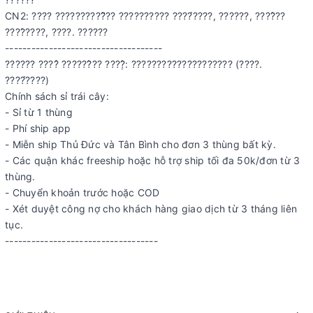
CN2: ???? ??????????̂̃?? ?????????? ????́????, ??????, ????̂??
????̀????, ????. ??????
------------------------------------
?????? ????̉ ??????̂?? ????̣̂: ???????????????????? (????.
????́????)
Chính sách sỉ trái cây:
- Sỉ từ 1 thùng
- Phí ship app
- Miễn ship Thủ Đức và Tân Bình cho đơn 3 thùng bất kỳ.
- Các quận khác freeship hoặc hỗ trợ ship tối đa 50k/đơn từ 3
thùng.
- Chuyển khoản trước hoặc COD
- Xét duyệt công nợ cho khách hàng giao dịch từ 3 tháng liên
tục.
-----------------------------------