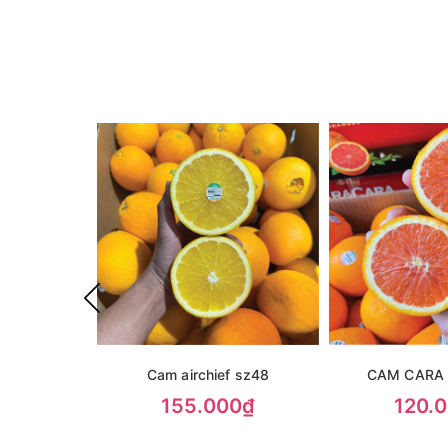
Cam airchief sz48
CAM CARA
155.000₫
120.