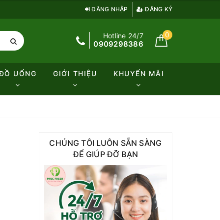
ĐĂNG NHẬP
ĐĂNG KÝ
0
Hotline 24/7
0909298386
ĐỒ UỐNG
GIỚI THIỆU
KHUYẾN MÃI
CHÚNG TÔI LUÔN SẴN SÀNG
ĐỂ GIÚP ĐỠ BẠN