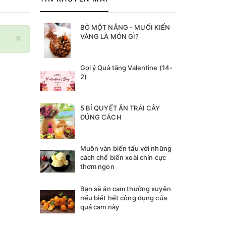
BÒ MỘT NẮNG - MUỐI KIẾN
×
VÀNG LÀ MÓN GÌ?
Gợi ý Quà tặng Valentine (14-
2)
5 BÍ QUYẾT ĂN TRÁI CÂY
ĐÚNG CÁCH
Muôn vàn biến tấu với những
cách chế biến xoài chín cực
thơm ngon
Bạn sẽ ăn cam thường xuyên
nếu biết hết công dụng của
quả cam này