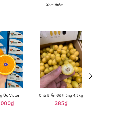
Xem thêm
g Úc Victor
Chà là Ấn Độ thùng 4,5kg
Chà 
.000₫
385₫
30