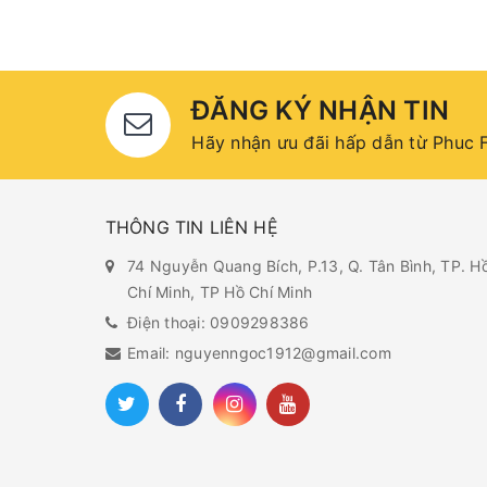
ĐĂNG KÝ NHẬN TIN
Hãy nhận ưu đãi hấp dẫn từ Phuc F
THÔNG TIN LIÊN HỆ
74 Nguyễn Quang Bích, P.13, Q. Tân Bình, TP. H
Chí Minh, TP Hồ Chí Minh
Điện thoại: 0909298386
Email: nguyenngoc1912@gmail.com