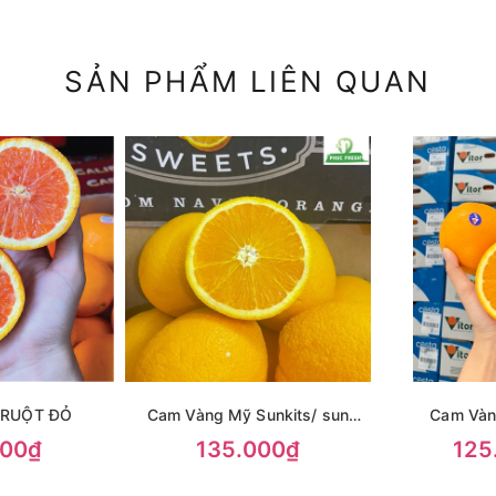
SẢN PHẨM LIÊN QUAN
 RUỘT ĐỎ
Cam Vàng Mỹ Sunkits/ sun
Cam Vàn
facific
000₫
135.000₫
125