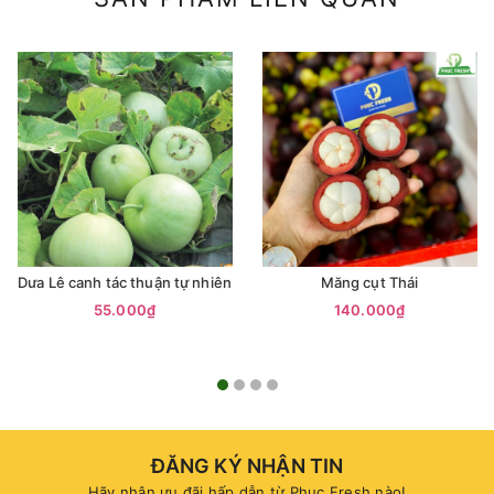
Dưa Lê canh tác thuận tự nhiên
Măng cụt Thái
55.000₫
140.000₫
ĐĂNG KÝ NHẬN TIN
Hãy nhận ưu đãi hấp dẫn từ Phuc Fresh nào!