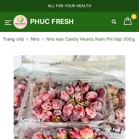
ALL FOR YOUR HEALTH
0
PHUC FRESH
Trang chủ
Nho
Nho kẹo Candy Hearts Nam Phi hộp 500g