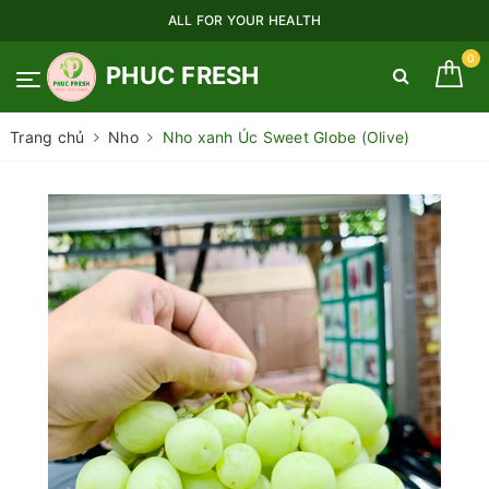
ALL FOR YOUR HEALTH
0
PHUC FRESH
Trang chủ
Nho
Nho xanh Úc Sweet Globe (Olive)