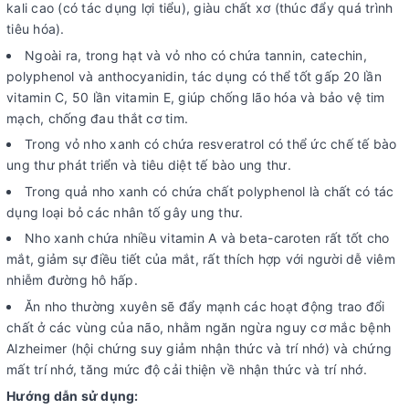
kali cao (có tác dụng lợi tiểu), giàu chất xơ (thúc đẩy quá trình
tiêu hóa).
Ngoài ra, trong hạt và vỏ nho có chứa tannin, catechin,
polyphenol và anthocyanidin, tác dụng có thể tốt gấp 20 lần
vitamin C, 50 lần vitamin E, giúp chống lão hóa và bảo vệ tim
mạch, chống đau thắt cơ tim.
Trong vỏ nho xanh có chứa resveratrol có thể ức chế tế bào
ung thư phát triển và tiêu diệt tế bào ung thư.
Trong quả nho xanh có chứa chất polyphenol là chất có tác
dụng loại bỏ các nhân tố gây ung thư.
Nho xanh chứa nhiều vitamin A và beta-caroten rất tốt cho
mắt, giảm sự điều tiết của mắt, rất thích hợp với người dễ viêm
nhiễm đường hô hấp.
Ăn nho thường xuyên sẽ đẩy mạnh các hoạt động trao đổi
chất ở các vùng của não, nhằm ngăn ngừa nguy cơ mắc bệnh
Alzheimer (hội chứng suy giảm nhận thức và trí nhớ) và chứng
mất trí nhớ, tăng mức độ cải thiện về nhận thức và trí nhớ.
Hướng dẫn sử dụng: